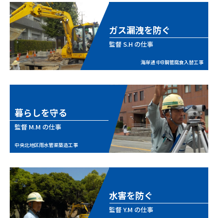
ガス漏洩を防ぐ
監督
S.H
の仕事
海岸通 中B鋼管腐食入替工事
暮らしを守る
監督
M.M
の仕事
中央北地区雨水管渠築造工事
水害を防ぐ
監督
Y.M
の仕事